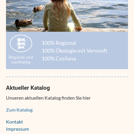
100% Regional
100% Ökologie mit Vernunft
100% Cosilana
Aktueller Katalog
Unseren aktuellen Katalog finden Sie hier
Zum Katalog
Navigation
Kontakt
überspringen
Impressum